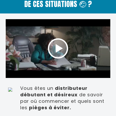
DE
CES SITUATIONS
🤕 ?
Video
Player
Nom du chapitre
Vous êtes un
distributeur
débutant et désireux
de savoir
par où commencer et quels sont
les
pièges à éviter.