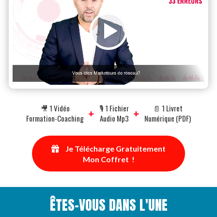
Nom du chapitre
🎥 1 Vidéo
🎙 1 Fichier
📄 1 Livret
+
+
Formation-Coaching
Audio Mp3
Numérique (PDF)
Je Télécharge Gratuitement
Mon Coffret !
ÊTES-VOUS DANS L'UNE