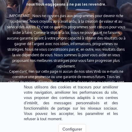
nous nous engageons à ne pas les revendre.
IMPORTANT
: Nous ne croyons pas aux programmes pour devenir riche
rapidement. Nous croyons au travail ardu, à la création de valeur
et au
service des autres.
Et c'est ce que nos programmes sont conçus pour vous
aider à faire. Comme le stipule la loi, nous ne pouvons et ne faisons
aucune
garantie quant à votre propre capacité
à obtenir des résultats ou à
gagner de l'argent avec nos idées, informations, programmes ou
stratégies. Nous ne vous connaissons
pas et, en outre, vos résultats dans
la vie dépendent de vous. Nous sommes là pour vous aider en vous
proposant nos meilleures stratégies pour vous faire progresser
plus
rapidement.
Cependant, rien sur cette page ni aucun de nos sites Web ou e-mails ne
constitue une promesse ou une garantie de revenus futurs. Tous les
chiffres
financiers référencés ici, ou sur l'un de nos sites ou courriels, sont
Nous utilisons des cookies et traceurs pour améliorer
simplement des estimations, projections ou résultats passés et ne doivent
votre navigation, améliorer les performances du site,
pas être considérés comme exacts, réels ou comme une promesse de gains
vous proposer des contenus adaptés à vos centres
potentiels - tous les chiffres ne sont qu'illustratifs.
d’intérêt, des messages personnalisés et des
fonctionnalités de partage sur les réseaux sociaux.
Vous pouvez les accepter, les paramétrer et les
refuser à tout moment.
© Réussite MLM Académie 2022
Configurer