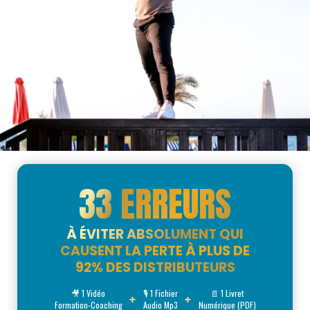
33 ERREURS
À ÉVITER ABSOLUMENT QUI
CAUSENT LA PERTE À PLUS DE
92% DES DISTRIBUTEURS
🎥 1 Vidéo
🎙 1 Fichier
📄 1 Livret
+
+
Formation-Coaching
Audio Mp3
Numérique (PDF)